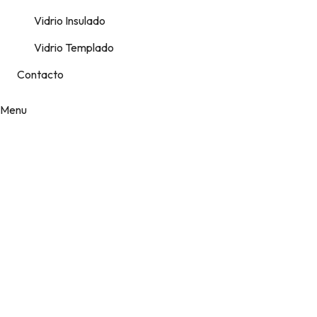
Vidrio Insulado
Vidrio Templado
Contacto
Menu
Portfolio
Category:
Carpentry Work