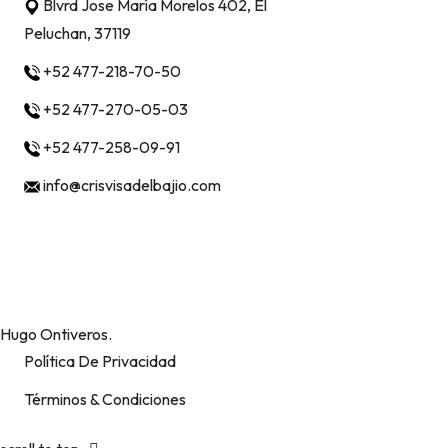
Blvrd Jose María Morelos 402, El
Peluchan, 37119
+52 477-218-70-50
+52 477-270-05-03
+52 477-258-09-91
info@crisvisadelbajio.com
Métodos de pago
Derechos Reservados ©
Sitio web creado por
Hugo Ontiveros.
Política De Privacidad
Términos & Condiciones