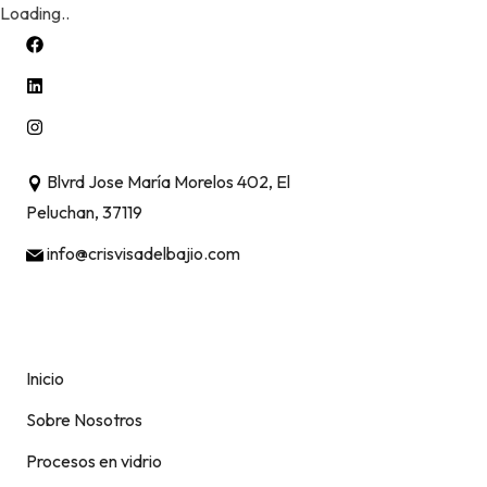
Loading..
Skip
to
content
Blvrd Jose María Morelos 402, El
Peluchan, 37119
info@crisvisadelbajio.com
Inicio
Sobre Nosotros
Procesos en vidrio