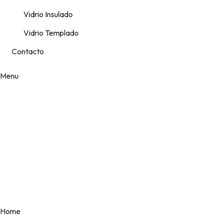
Vidrio Insulado
Vidrio Templado
Contacto
Menu
TÉRMINOS Y
CONDICIONES
DE USO
Home
TÉRMINOS Y CONDICIONES DE USO