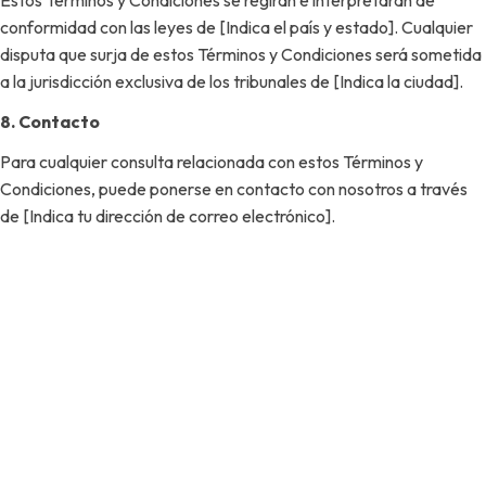
Estos Términos y Condiciones se regirán e interpretarán de
conformidad con las leyes de [Indica el país y estado]. Cualquier
disputa que surja de estos Términos y Condiciones será sometida
a la jurisdicción exclusiva de los tribunales de [Indica la ciudad].
8. Contacto
Para cualquier consulta relacionada con estos Términos y
Condiciones, puede ponerse en contacto con nosotros a través
de [Indica tu dirección de correo electrónico].
CRISVISA empresa líder dedicadas a la
fabricación, suministro e instalación
de vidrios templados
y perfiles de
aluminio con valor agregado para el
mercado de la construcción, mobiliario e
industrias en general.