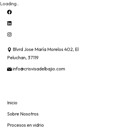
Loading..
Skip
to
content
Blvrd Jose María Morelos 402, El
Peluchan, 37119
info@crisvisadelbajio.com
Inicio
Sobre Nosotros
Procesos en vidrio