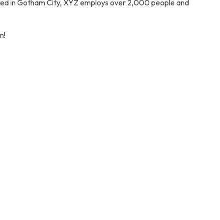
ated in Gotham City, XYZ employs over 2,000 people and
n!
o con valor agregado