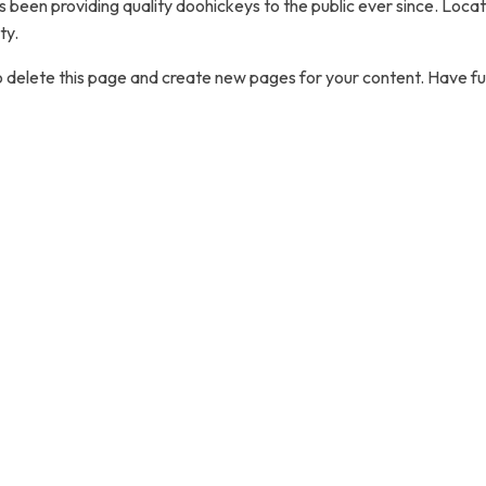
been providing quality doohickeys to the public ever since. Loc
ty.
 delete this page and create new pages for your content. Have fu
stro e instalación de vidrios templados
y perfiles de alumini
 general.