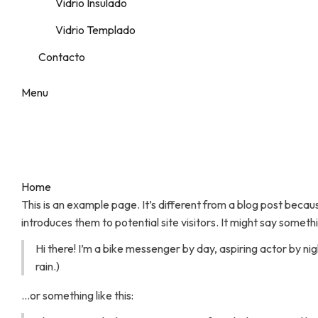
Vidrio Insulado
Vidrio Templado
Contacto
Menu
Sample Page
Home
Sample Page
This is an example page. It’s different from a blog post becaus
introduces them to potential site visitors. It might say somethin
Hi there! I’m a bike messenger by day, aspiring actor by nig
rain.)
…or something like this: