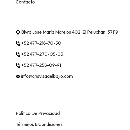
Contacto
Contacto
Blvrd Jose María Morelos 402, El Peluchan, 37119
+52 477-218-70-50
+52 477-270-05-03
+52 477-258-09-91
info@crisvisadelbajio.com
Métodos de pago
Derechos Reservados © Sitio web creado 
Política De Privacidad
Términos & Condiciones