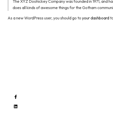
The XYZ Doohickey Company was founded in 1971, and has 
does all kinds of awesome things for the Gotham communi
As a new WordPress user, you should go to
your dashboard
to
CRISVISA empresa líder dedicadas a la
fabricación, sumini
para el mercado de la construcción, mobiliario e industrias en
Lunes - Viernes
9.00 Am - 6.00 Pm