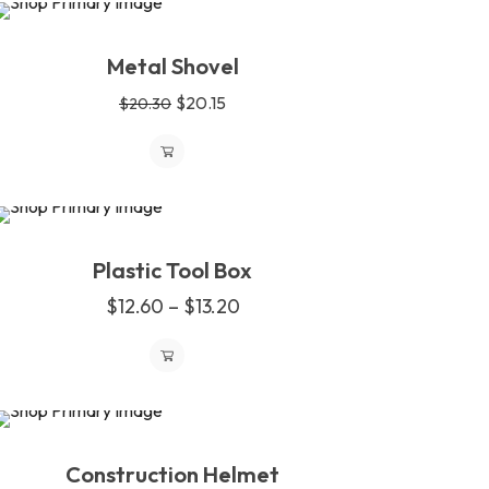
SALE
Metal Shovel
Original
Current
$
20.15
$
20.30
price
price
was:
is:
$20.30.
$20.15.
SOLD
Plastic Tool Box
OUT
$
12.60
–
$
13.20
Price
range:
$12.60
Este
through
producto
$13.20
tiene
SALE
múltiples
Construction Helmet