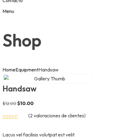
Contacto
Menu
Shop
Home
Equipment
Handsaw
Handsaw
Original
$
10.00
Current
$
12.00
price
price
was:
(
2
valoraciones de clientes)
is:
$12.00.
$10.00.
Lacus vel facilisis volutpat est velit