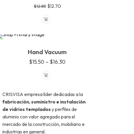
variantes.
Original
Current
$
12.70
$
12.85
Las
price
price
opciones
was:
is:
se
pueden
$12.85.
$12.70.
elegir
SALE
en
Hand Vacuum
la
página
$
15.50
–
$
16.30
Price
de
range:
producto
$15.50
Este
through
producto
CRISVISA empresa líder dedicadas a la
$16.30
tiene
fabricación, suministro e instalación
múltiples
de vidrios templados
y perfiles de
variantes.
aluminio con valor agregado para el
Las
mercado de la construcción, mobiliario e
opciones
industrias en general.