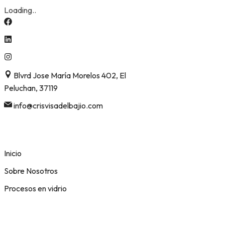
Loading..
Skip
to
content
Blvrd Jose María Morelos 402, El
Peluchan, 37119
info@crisvisadelbajio.com
Inicio
Sobre Nosotros
Procesos en vidrio