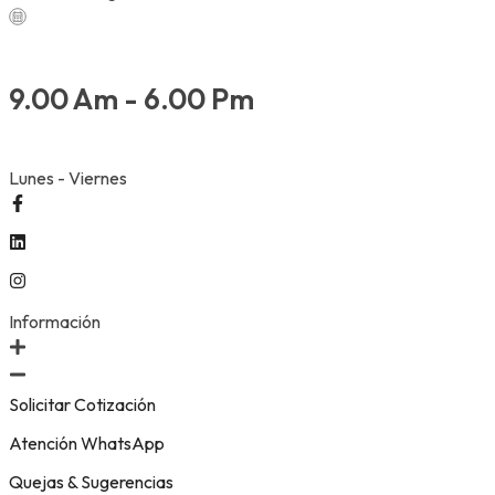
se
pueden
elegir
en
9.00 Am - 6.00 Pm
la
página
de
Lunes - Viernes
producto
Información
Solicitar Cotización
Atención WhatsApp
Quejas & Sugerencias