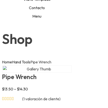
Contacto
Menu
Shop
Home
Hand Tools
Pipe Wrench
Pipe Wrench
$
13.50
–
$
14.30
(
1
valoración de cliente)