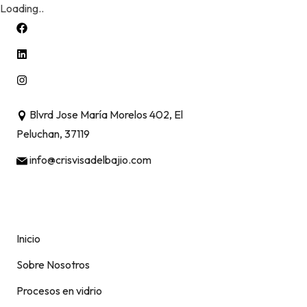
Loading..
Skip
to
content
Blvrd Jose María Morelos 402, El
Peluchan, 37119
info@crisvisadelbajio.com
Inicio
Sobre Nosotros
Procesos en vidrio