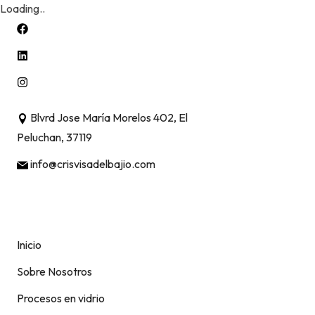
Loading..
Skip
to
content
Blvrd Jose María Morelos 402, El
Peluchan, 37119
info@crisvisadelbajio.com
Inicio
Sobre Nosotros
Procesos en vidrio