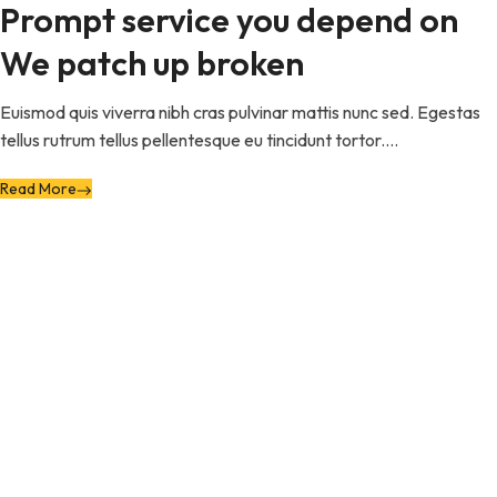
Prompt service you depend on
We patch up broken
Euismod quis viverra nibh cras pulvinar mattis nunc sed. Egestas
tellus rutrum tellus pellentesque eu tincidunt tortor....
Read More
CRISVISA empresa líder dedicadas a la
fabricación, suministro e instalación
de vidrios templados
y perfiles de
aluminio con valor agregado para el
mercado de la construcción, mobiliario e
industrias en general.
9.00 Am - 6.00 Pm
Lunes - Viernes