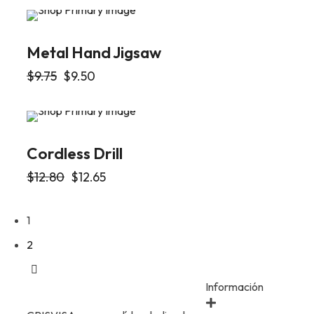
Metal Hand Jigsaw
$
9.75
$
9.50
Cordless Drill
$
12.80
$
12.65
1
2
Información