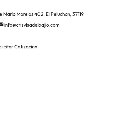
e María Morelos 402, El Peluchan, 37119
info@crisvisadelbajio.com
olicitar Cotización