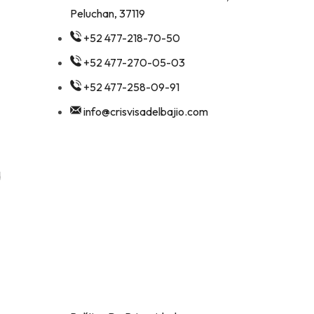
Peluchan, 37119
+52 477-218-70-50
+52 477-270-05-03
+52 477-258-09-91
info@crisvisadelbajio.com
d