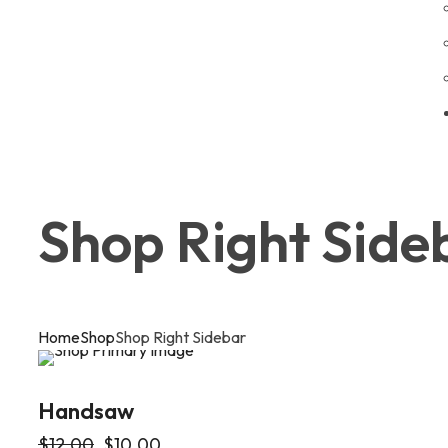
Shop Right Side
Home
Shop
Shop Right Sidebar
Handsaw
$
12.00
$
10.00